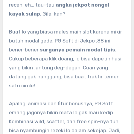
receh, eh… tau-tau
angka jekpot nongol
kayak sulap
. Gila, kan?
Buat lo yang biasa males main slot karena mikir
butuh modal gede, PG Soft di Jekpot88 ini
bener-bener
surganya pemain modal tipis
.
Cukup beberapa klik doang, lo bisa dapetin hasil
yang bikin jantung deg-degan. Cuan yang
datang gak nanggung, bisa buat traktir temen
satu circle!
Apalagi animasi dan fitur bonusnya, PG Soft
emang jagonya bikin mata lo gak mau kedip.
Kombinasi wild, scatter, dan free spin-nya tuh
bisa nyambungin rezeki lo dalam sekejap. Jadi,