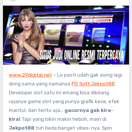
www.29digital.net
– Lo pasti udah gak asing lagi
dong sama yang namanya
PG Soft Jekpot88
.
Developer slot satu ini emang bisa dibilang
rajanya game slot yang punya grafik kece, efek
mantul, dan tentu aja…
gacornya gak kira-
kira!
Tapi yang bikin makin heboh, main di
Jekpot88
tuh beda banget vibes-nya. Spin