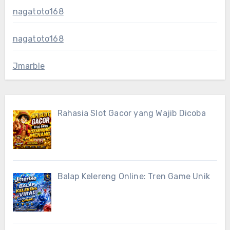
nagatoto168
nagatoto168
Jmarble
Rahasia Slot Gacor yang Wajib Dicoba
Balap Kelereng Online: Tren Game Unik