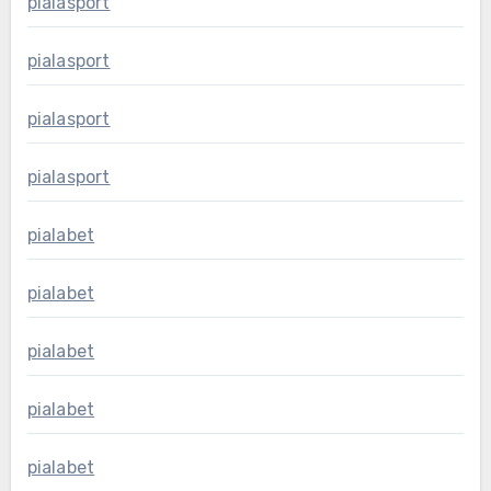
pialasport
pialasport
pialasport
pialasport
pialabet
pialabet
pialabet
pialabet
pialabet