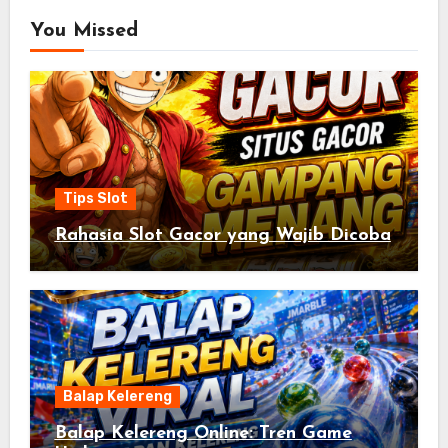
You Missed
Tips Slot
Rahasia Slot Gacor yang Wajib Dicoba
Balap Kelereng
Balap Kelereng Online: Tren Game