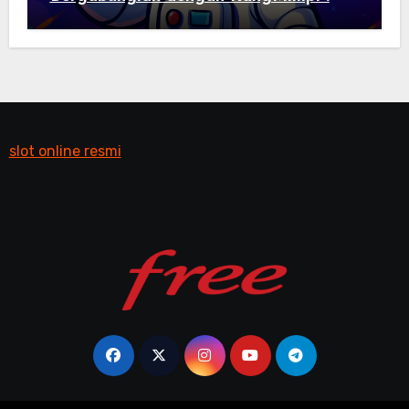
slot online resmi