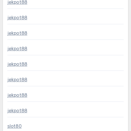
jekpot88
jekpot88
jekpot88
jekpot88
jekpot88
jekpot88
jekpot88
jekpot88
slot80