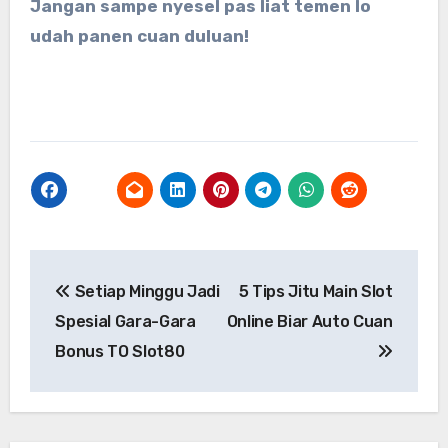
Jangan sampe nyesel pas liat temen lo
udah panen cuan duluan!
Post
Setiap Minggu Jadi
5 Tips Jitu Main Slot
navigation
Spesial Gara-Gara
Online Biar Auto Cuan
Bonus TO Slot80