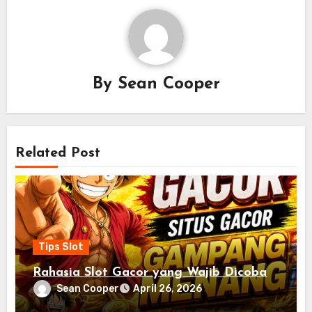
By
Sean Cooper
Related Post
Tips Slot
Rahasia Slot Gacor yang Wajib Dicoba
Sean Cooper
April 26, 2026