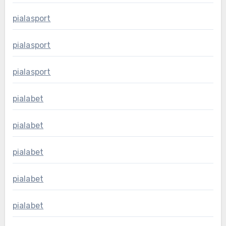
pialasport
pialasport
pialasport
pialabet
pialabet
pialabet
pialabet
pialabet