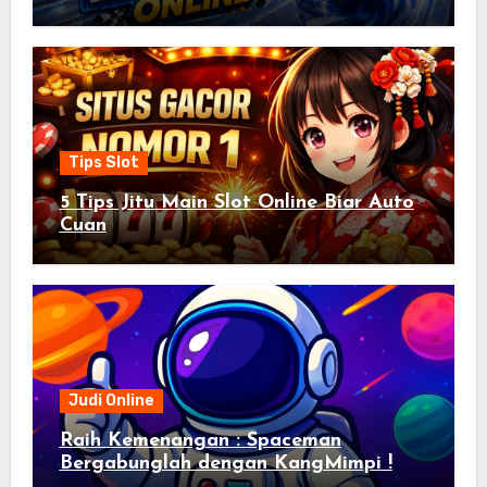
Tips Slot
5 Tips Jitu Main Slot Online Biar Auto
Cuan
Judi Online
Raih Kemenangan : Spaceman
Bergabunglah dengan KangMimpi !