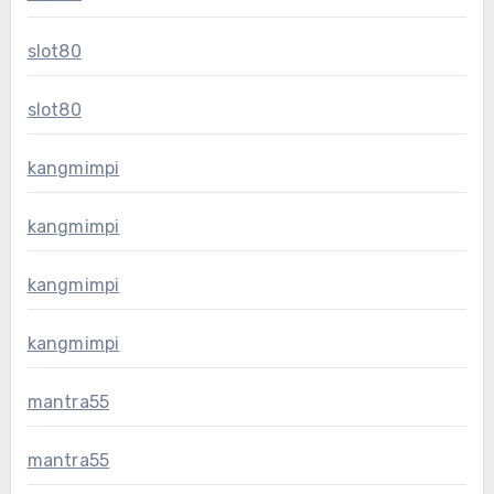
slot80
slot80
kangmimpi
kangmimpi
kangmimpi
kangmimpi
mantra55
mantra55