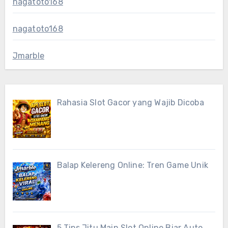
nagatoto168
nagatoto168
Jmarble
Rahasia Slot Gacor yang Wajib Dicoba
Balap Kelereng Online: Tren Game Unik
5 Tips Jitu Main Slot Online Biar Auto