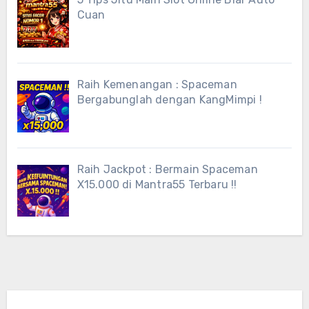
Cuan
Raih Kemenangan : Spaceman
Bergabunglah dengan KangMimpi !
Raih Jackpot : Bermain Spaceman
X15.000 di Mantra55 Terbaru !!