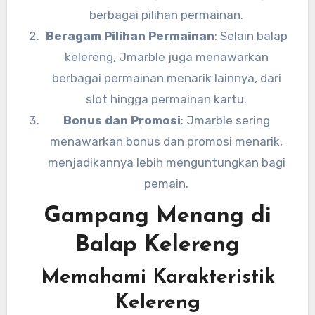
berbagai pilihan permainan.
Beragam Pilihan Permainan
: Selain balap
kelereng, Jmarble juga menawarkan
berbagai permainan menarik lainnya, dari
slot hingga permainan kartu.
Bonus dan Promosi
: Jmarble sering
menawarkan bonus dan promosi menarik,
menjadikannya lebih menguntungkan bagi
pemain.
Gampang Menang di
Balap Kelereng
Memahami Karakteristik
Kelereng