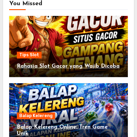
You Missed
Tips Slot
Rahasia Slot Gacor yang Wajib Dicoba
Balap Kelereng
Balap Kelereng Online: Tren Game
Unik