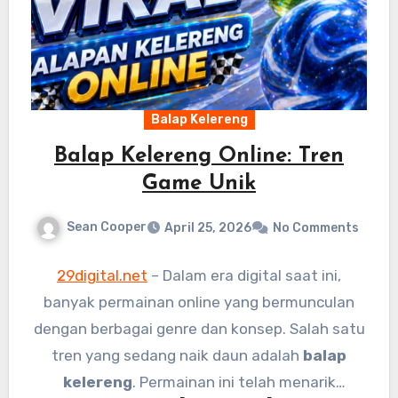
Balap Kelereng
Balap Kelereng Online: Tren
Game Unik
Sean Cooper
April 25, 2026
No Comments
29digital.net
–
Dalam era digital saat ini,
banyak permainan online yang bermunculan
dengan berbagai genre dan konsep. Salah satu
tren yang sedang naik daun adalah
balap
kelereng
. Permainan ini telah menarik