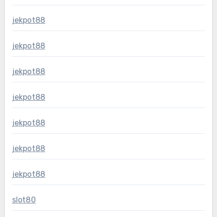
jekpot88
jekpot88
jekpot88
jekpot88
jekpot88
jekpot88
jekpot88
slot80