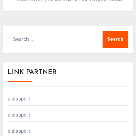
Memahami karakteristik kelereng, menerapkan
strategi yang tepat, dan bergabung dengan
komunitas pemain dapat meningkatkan
Search
peluang Anda untuk meraih kemenangan. Jika
for:
Anda belum mencoba balap kelereng di
Jmarble, kini saatnya untuk merasakan
keseruannya!
LINK PARTNER
pialasport
pialasport
pialasport