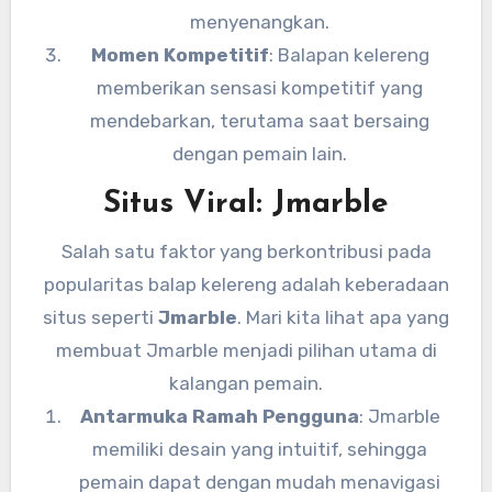
menyenangkan.
Momen Kompetitif
: Balapan kelereng
memberikan sensasi kompetitif yang
mendebarkan, terutama saat bersaing
dengan pemain lain.
Situs Viral: Jmarble
Salah satu faktor yang berkontribusi pada
popularitas balap kelereng adalah keberadaan
situs seperti
Jmarble
. Mari kita lihat apa yang
membuat Jmarble menjadi pilihan utama di
kalangan pemain.
Antarmuka Ramah Pengguna
: Jmarble
memiliki desain yang intuitif, sehingga
pemain dapat dengan mudah menavigasi