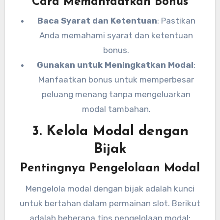
Cara Memanfaatkan Bonus
Baca Syarat dan Ketentuan
: Pastikan
Anda memahami syarat dan ketentuan
bonus.
Gunakan untuk Meningkatkan Modal
:
Manfaatkan bonus untuk memperbesar
peluang menang tanpa mengeluarkan
modal tambahan.
3. Kelola Modal dengan
Bijak
Pentingnya Pengelolaan Modal
Mengelola modal dengan bijak adalah kunci
untuk bertahan dalam permainan slot. Berikut
adalah beberapa tips pengelolaan modal: