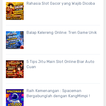
Rahasia Slot Gacor yang Wajib Dicoba
Balap Kelereng Online: Tren Game Unik
5 Tips Jitu Main Slot Online Biar Auto
Cuan
Raih Kemenangan : Spaceman
Bergabunglah dengan KangMimpi !