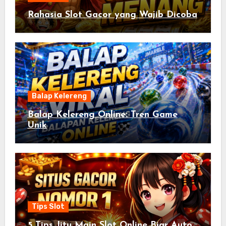
Rahasia Slot Gacor yang Wajib Dicoba
Balap Kelereng
Balap Kelereng Online: Tren Game
Unik
Tips Slot
5 Tips Jitu Main Slot Online Biar Auto