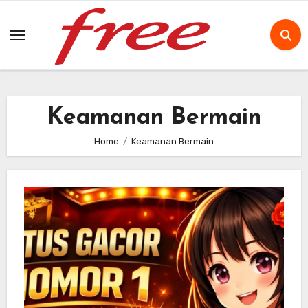
Skip
to
content
Keamanan Bermain
Home
Keamanan Bermain