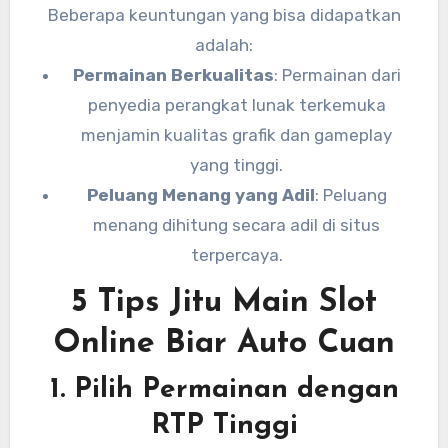
Beberapa keuntungan yang bisa didapatkan
adalah:
Permainan Berkualitas
: Permainan dari
penyedia perangkat lunak terkemuka
menjamin kualitas grafik dan gameplay
yang tinggi.
Peluang Menang yang Adil
: Peluang
menang dihitung secara adil di situs
terpercaya.
5 Tips Jitu Main Slot
Online Biar Auto Cuan
1. Pilih Permainan dengan
RTP Tinggi