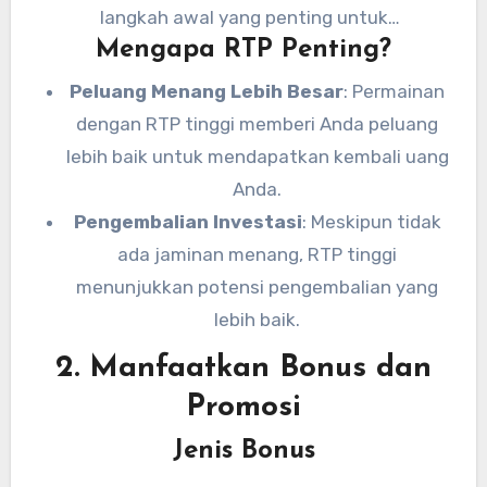
langkah awal yang penting untuk
Mengapa RTP Penting?
meningkatkan peluang menang.
Peluang Menang Lebih Besar
: Permainan
dengan RTP tinggi memberi Anda peluang
lebih baik untuk mendapatkan kembali uang
Anda.
Pengembalian Investasi
: Meskipun tidak
ada jaminan menang, RTP tinggi
menunjukkan potensi pengembalian yang
lebih baik.
2. Manfaatkan Bonus dan
Promosi
Jenis Bonus