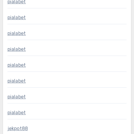
pialabet
pialabet
pialabet
pialabet
pialabet
pialabet
pialabet
pialabet
jekpot88