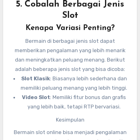
5. Cobalah Berbagai Jenis
Slot
Kenapa Variasi Penting?
Bermain di berbagai jenis slot dapat
memberikan pengalaman yang lebih menarik
dan meningkatkan peluang menang. Berikut
adalah beberapa jenis slot yang bisa dicoba:
Slot Klasik
: Biasanya lebih sederhana dan
memiliki peluang menang yang lebih tinggi.
Video Slot
: Memiliki fitur bonus dan grafis
yang lebih baik, tetapi RTP bervariasi.
Kesimpulan
Bermain slot online bisa menjadi pengalaman