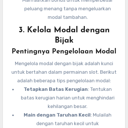
peluang menang tanpa mengeluarkan
modal tambahan.
3. Kelola Modal dengan
Bijak
Pentingnya Pengelolaan Modal
Mengelola modal dengan bijak adalah kunci
untuk bertahan dalam permainan slot. Berikut
adalah beberapa tips pengelolaan modal:
Tetapkan Batas Kerugian
: Tentukan
batas kerugian harian untuk menghindari
kehilangan besar.
Main dengan Taruhan Kecil
: Mulailah
dengan taruhan kecil untuk