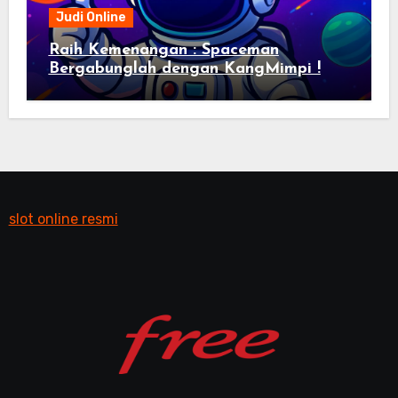
Judi Online
Raih Kemenangan : Spaceman
Bergabunglah dengan KangMimpi !
slot online resmi