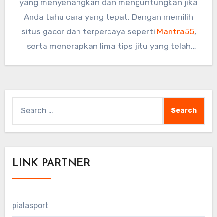
yang menyenangkan dan menguntungkan jika
Anda tahu cara yang tepat. Dengan memilih
situs gacor dan terpercaya seperti
Mantra55
,
serta menerapkan lima tips jitu yang telah
dibahas, peluang Anda untuk auto cuan akan
meningkat. Ingatlah untuk selalu bermain
dengan bijak dan nikmati permainan. Selamat
Search
bermain!
for:
LINK PARTNER
pialasport