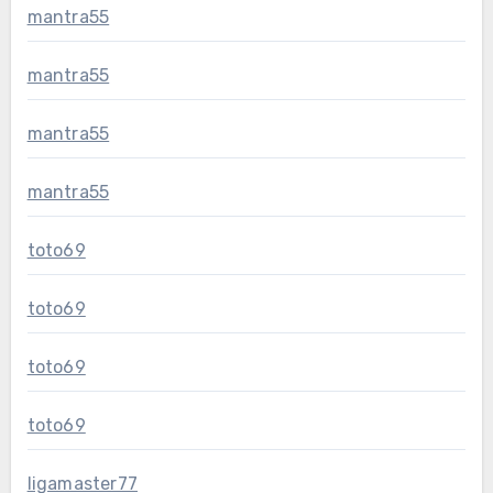
mantra55
mantra55
mantra55
mantra55
toto69
toto69
toto69
toto69
ligamaster77