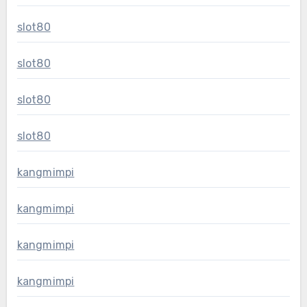
slot80
slot80
slot80
slot80
kangmimpi
kangmimpi
kangmimpi
kangmimpi