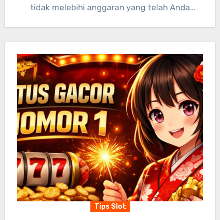
tidak melebihi anggaran yang telah Anda
tetapkan. Selamat bermain dan semoga
keberuntungan selalu menyertai Anda!
Tips Slot