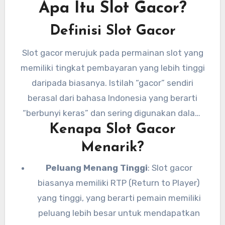
Apa Itu Slot Gacor?
sering muncul adalah “slot gacor”. Artikel ini
akan membahas apa itu situs gacor,
Definisi Slot Gacor
bagaimana cara memilih situs terpercaya,
serta strategi untuk mudah menang. Mari kita
Slot gacor merujuk pada permainan slot yang
eksplorasi lebih dalam!
memiliki tingkat pembayaran yang lebih tinggi
daripada biasanya. Istilah “gacor” sendiri
berasal dari bahasa Indonesia yang berarti
“berbunyi keras” dan sering digunakan dalam
Kenapa Slot Gacor
konteks burung yang berkicau. Dalam dunia
slot, “gacor” berarti permainan tersebut sering
Menarik?
memberikan kemenangan kepada pemain.
Peluang Menang Tinggi
: Slot gacor
biasanya memiliki RTP (Return to Player)
yang tinggi, yang berarti pemain memiliki
peluang lebih besar untuk mendapatkan