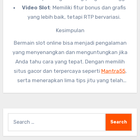
Video Slot
: Memiliki fitur bonus dan grafis
yang lebih baik, tetapi RTP bervariasi.
Kesimpulan
Bermain slot online bisa menjadi pengalaman
yang menyenangkan dan menguntungkan jika
Anda tahu cara yang tepat. Dengan memilih
situs gacor dan terpercaya seperti
Mantra55
,
serta menerapkan lima tips jitu yang telah
dibahas, peluang Anda untuk auto cuan akan
meningkat. Ingatlah untuk selalu bermain
dengan bijak dan nikmati permainan. Selamat
Search
bermain!
for: