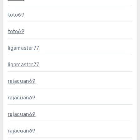
toto69
toto69
ligamaster77
ligamaster77
rajacuan69
rajacuan69
rajacuan69
rajacuan69