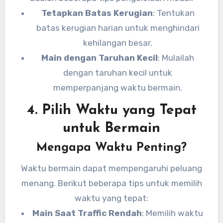
Tetapkan Batas Kerugian
: Tentukan
batas kerugian harian untuk menghindari
kehilangan besar.
Main dengan Taruhan Kecil
: Mulailah
dengan taruhan kecil untuk
memperpanjang waktu bermain.
4. Pilih Waktu yang Tepat
untuk Bermain
Mengapa Waktu Penting?
Waktu bermain dapat mempengaruhi peluang
menang. Berikut beberapa tips untuk memilih
waktu yang tepat:
Main Saat Traffic Rendah
: Memilih waktu