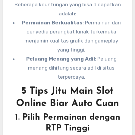
Beberapa keuntungan yang bisa didapatkan
adalah:
Permainan Berkualitas
: Permainan dari
penyedia perangkat lunak terkemuka
menjamin kualitas grafik dan gameplay
yang tinggi.
Peluang Menang yang Adil
: Peluang
menang dihitung secara adil di situs
terpercaya.
5 Tips Jitu Main Slot
Online Biar Auto Cuan
1. Pilih Permainan dengan
RTP Tinggi