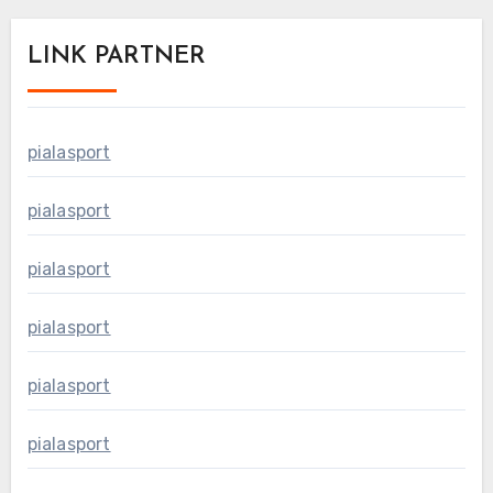
LINK PARTNER
pialasport
pialasport
pialasport
pialasport
pialasport
pialasport