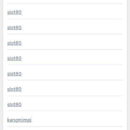
slot80
slot80
slot80
slot80
slot80
slot80
slot80
kangmimpi