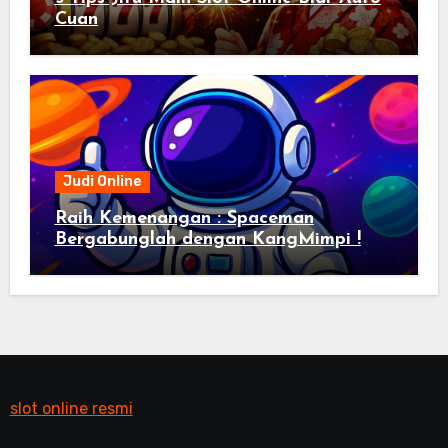
Cuan
Judi Online
Raih Kemenangan : Spaceman
Bergabunglah dengan KangMimpi !
slot online resmi