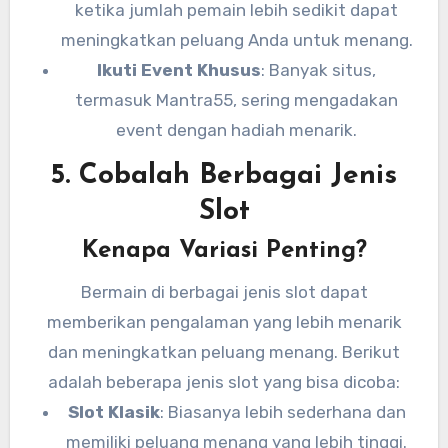
ketika jumlah pemain lebih sedikit dapat
meningkatkan peluang Anda untuk menang.
Ikuti Event Khusus
: Banyak situs,
termasuk Mantra55, sering mengadakan
event dengan hadiah menarik.
5. Cobalah Berbagai Jenis
Slot
Kenapa Variasi Penting?
Bermain di berbagai jenis slot dapat
memberikan pengalaman yang lebih menarik
dan meningkatkan peluang menang. Berikut
adalah beberapa jenis slot yang bisa dicoba:
Slot Klasik
: Biasanya lebih sederhana dan
memiliki peluang menang yang lebih tinggi.