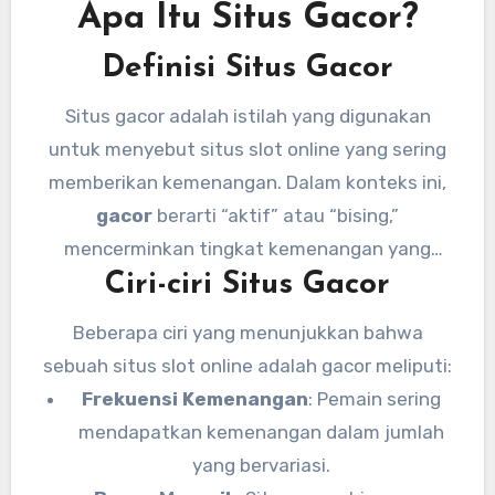
Apa Itu Situs Gacor?
Mantra55
adalah salah satu situs gacor yang
banyak direkomendasikan, menawarkan
Definisi Situs Gacor
pengalaman bermain yang aman dan
terpercaya. Dalam artikel ini, kita akan
Situs gacor adalah istilah yang digunakan
membahas lima tips jitu untuk bermain slot
untuk menyebut situs slot online yang sering
online agar bisa auto cuan.
memberikan kemenangan. Dalam konteks ini,
gacor
berarti “aktif” atau “bising,”
mencerminkan tingkat kemenangan yang
Ciri-ciri Situs Gacor
tinggi. Mantra55 dikenal sebagai situs gacor
karena banyak pemain yang melaporkan
Beberapa ciri yang menunjukkan bahwa
pengalaman positif dan kemenangan besar.
sebuah situs slot online adalah gacor meliputi:
Frekuensi Kemenangan
: Pemain sering
mendapatkan kemenangan dalam jumlah
yang bervariasi.