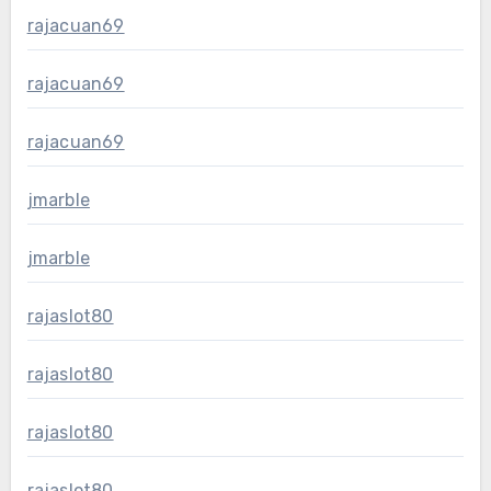
rajacuan69
rajacuan69
rajacuan69
jmarble
jmarble
rajaslot80
rajaslot80
rajaslot80
rajaslot80