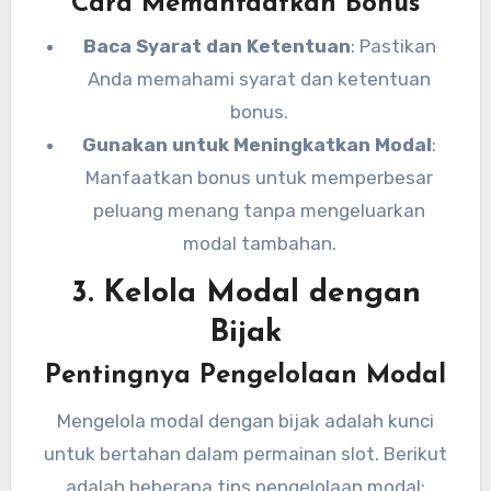
Cara Memanfaatkan Bonus
Baca Syarat dan Ketentuan
: Pastikan
Anda memahami syarat dan ketentuan
bonus.
Gunakan untuk Meningkatkan Modal
:
Manfaatkan bonus untuk memperbesar
peluang menang tanpa mengeluarkan
modal tambahan.
3. Kelola Modal dengan
Bijak
Pentingnya Pengelolaan Modal
Mengelola modal dengan bijak adalah kunci
untuk bertahan dalam permainan slot. Berikut
adalah beberapa tips pengelolaan modal: