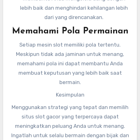
lebih baik dan menghindari kehilangan lebih
dari yang direncanakan.
Memahami Pola Permainan
Setiap mesin slot memiliki pola tertentu.
Meskipun tidak ada jaminan untuk menang,
memahami pola ini dapat membantu Anda
membuat keputusan yang lebih baik saat
bermain.
Kesimpulan
Menggunakan strategi yang tepat dan memilih
situs slot gacor yang terpercaya dapat
meningkatkan peluang Anda untuk menang.
Ingatlah untuk selalu bermain dengan bijak dan