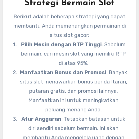
Strategi Bermain Slot
Berikut adalah beberapa strategi yang dapat
membantu Anda memenangkan permainan di
situs slot gacor:
Pilih Mesin dengan RTP Tinggi
: Sebelum
bermain, cari mesin slot yang memiliki RTP
di atas 95%.
Manfaatkan Bonus dan Promosi
: Banyak
situs slot menawarkan bonus pendaftaran,
putaran gratis, dan promosi lainnya.
Manfaatkan ini untuk meningkatkan
peluang menang Anda.
Atur Anggaran
: Tetapkan batasan untuk
diri sendiri sebelum bermain. Ini akan
membantu Anda mengelola uang dengan