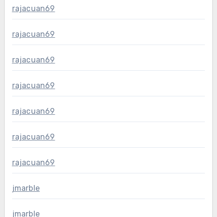
rajacuan69
rajacuan69
rajacuan69
rajacuan69
rajacuan69
rajacuan69
rajacuan69
jmarble
jmarble