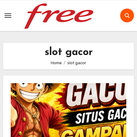
Skip
to
content
slot gacor
Home
slot gacor