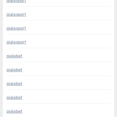
pialasport
pialasport
pialasport
pialasport
pialabet
pialabet
pialabet
pialabet
pialabet