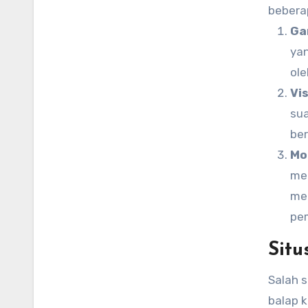
bebera
Ga
ya
ole
Vi
su
be
Mo
mem
me
pem
Situ
Salah s
balap k