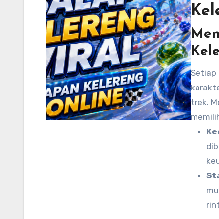
Kel
Mem
Kel
Setiap 
karakt
trek. M
memilih
Ke
dib
keu
Sta
mud
rin