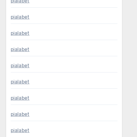
pialabet
pialabet
pialabet
pialabet
pialabet
pialabet
pialabet
pialabet
pialabet