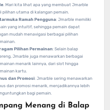
le
. Mari kita lihat apa yang membuat Jmarble
 pilihan utama di kalangan pemain.
tarmuka Ramah Pengguna
: Jmarble memiliki
ain yang intuitif, sehingga pemain dapat
gan mudah menavigasi berbagai pilihan
rmainan.
ragam Pilihan Permainan
: Selain balap
ereng, Jmarble juga menawarkan berbagai
mainan menarik lainnya, dari slot hingga
mainan kartu.
nus dan Promosi
: Jmarble sering menawarkan
us dan promosi menarik, menjadikannya lebih
nguntungkan bagi pemain.
pang Menang di Balap