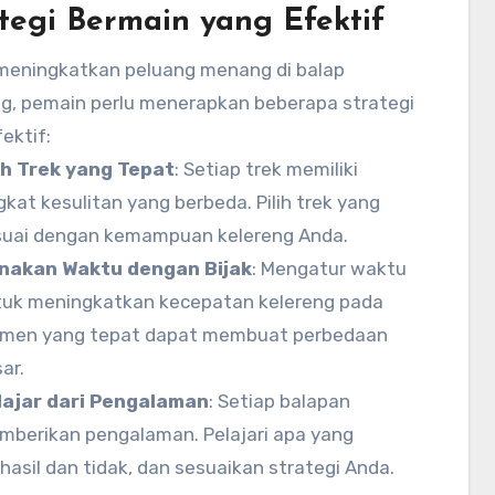
tegi Bermain yang Efektif
meningkatkan peluang menang di balap
ng, pemain perlu menerapkan beberapa strategi
ektif:
ih Trek yang Tepat
: Setiap trek memiliki
gkat kesulitan yang berbeda. Pilih trek yang
suai dengan kemampuan kelereng Anda.
nakan Waktu dengan Bijak
: Mengatur waktu
tuk meningkatkan kecepatan kelereng pada
men yang tepat dapat membuat perbedaan
ar.
lajar dari Pengalaman
: Setiap balapan
berikan pengalaman. Pelajari apa yang
hasil dan tidak, dan sesuaikan strategi Anda.