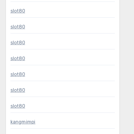
slot80
slot80
slot80
slot80
slot80
slot80
slot80
kangmimpi