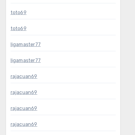
toto69
toto69
ligamaster77
ligamaster77
rajacuan69
rajacuan69
rajacuan69
rajacuan69