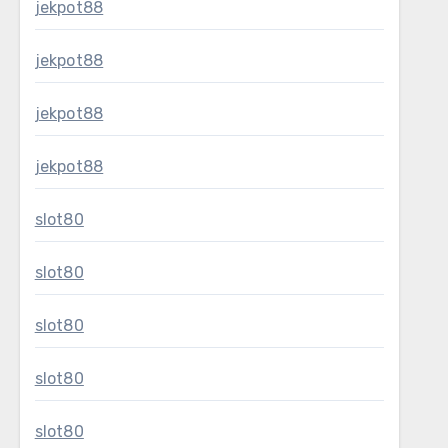
jekpot88
jekpot88
jekpot88
jekpot88
slot80
slot80
slot80
slot80
slot80