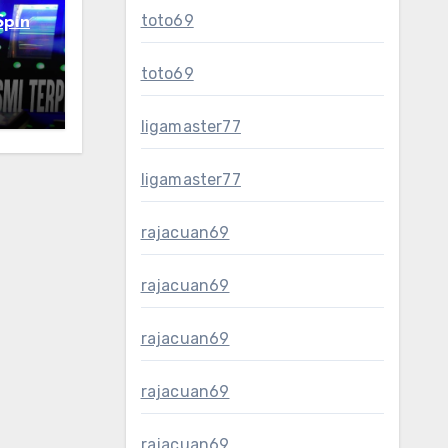
toto69
Spin
toto69
ligamaster77
ligamaster77
rajacuan69
rajacuan69
rajacuan69
rajacuan69
rajacuan69