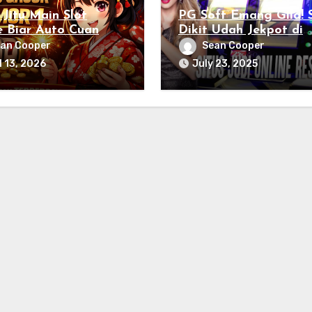
 Jitu Main Slot
PG Soft Emang Gila! 
e Biar Auto Cuan
Dikit Udah Jekpot di
Jekpot88
an Cooper
Sean Cooper
l 13, 2026
July 23, 2025