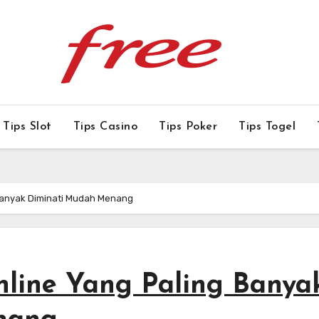
Tips Slot
Tips Casino
Tips Poker
Tips Togel
Banyak Diminati Mudah Menang
nline Yang Paling Banya