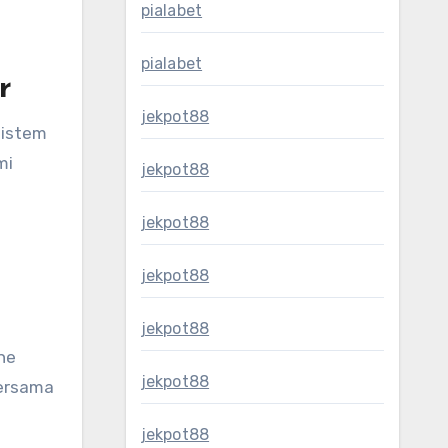
pialabet
pialabet
r
jekpot88
sistem
mi
jekpot88
jekpot88
jekpot88
jekpot88
ine
jekpot88
bersama
jekpot88