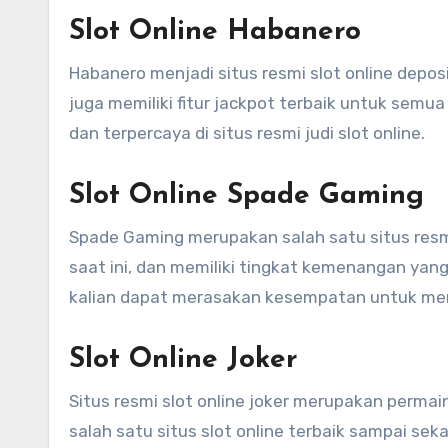
Slot Online Habanero
Habanero menjadi situs resmi slot online depos
juga memiliki fitur jackpot terbaik untuk semu
dan terpercaya di situs resmi judi slot online.
Slot Online Spade Gaming
Spade Gaming merupakan salah satu situs resmi
saat ini, dan memiliki tingkat kemenangan yan
kalian dapat merasakan kesempatan untuk mer
Slot Online Joker
Situs resmi slot online joker merupakan permai
salah satu situs slot online terbaik sampai seka