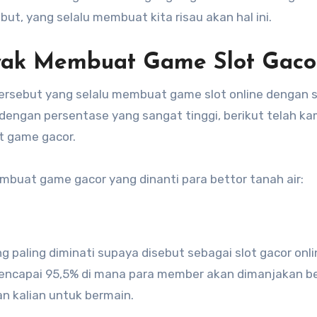
but, yang selalu membuat kita risau akan hal ini.
yak Membuat Game Slot Gaco
tersebut yang selalu membuat game slot online dengan 
dengan persentase yang sangat tinggi, berikut telah ka
t game gacor.
mbuat game gacor yang dinanti para bettor tanah air:
ng paling diminati supaya disebut sebagai slot gacor onl
 mencapai 95,5% di mana para member akan dimanjakan 
n kalian untuk bermain.