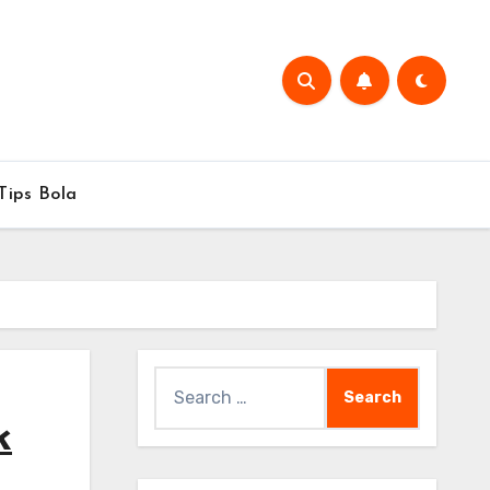
Tips Bola
Search
for:
k