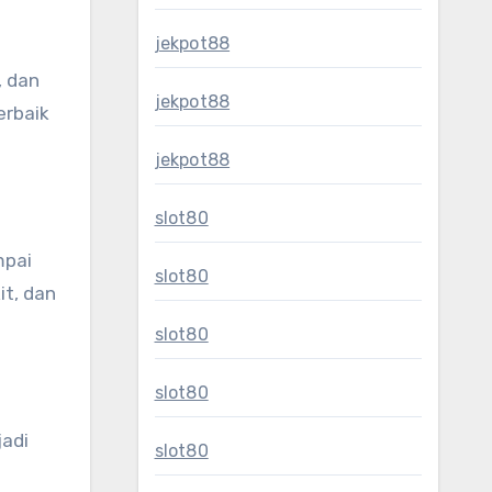
jekpot88
, dan
jekpot88
erbaik
jekpot88
slot80
mpai
slot80
it, dan
slot80
slot80
jadi
slot80