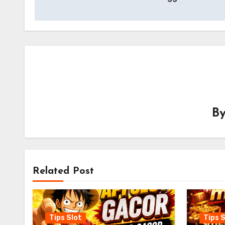
navigation
B
Related Post
Tips Slot
Tips 