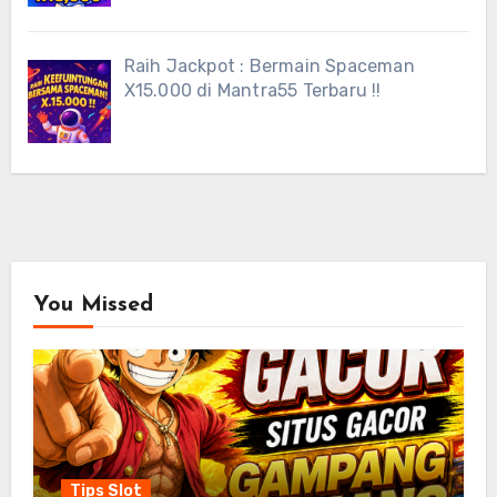
Raih Jackpot : Bermain Spaceman
X15.000 di Mantra55 Terbaru !!
You Missed
Tips Slot