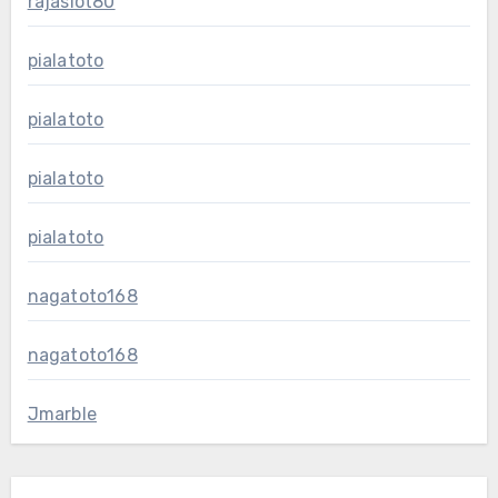
rajaslot80
pialatoto
pialatoto
pialatoto
pialatoto
nagatoto168
nagatoto168
Jmarble