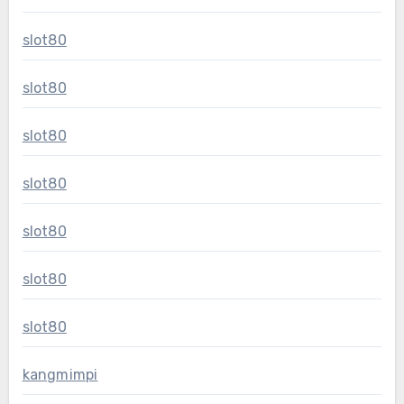
slot80
slot80
slot80
slot80
slot80
slot80
slot80
kangmimpi