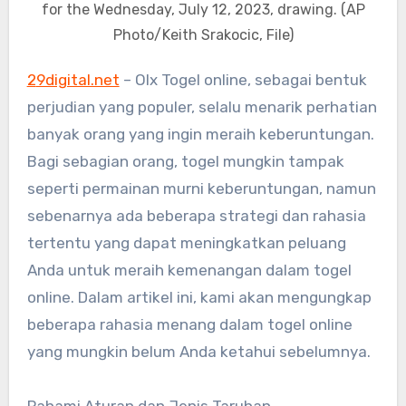
for the Wednesday, July 12, 2023, drawing. (AP
Photo/Keith Srakocic, File)
29digital.net
– Olx Togel online, sebagai bentuk
perjudian yang populer, selalu menarik perhatian
banyak orang yang ingin meraih keberuntungan.
Bagi sebagian orang, togel mungkin tampak
seperti permainan murni keberuntungan, namun
sebenarnya ada beberapa strategi dan rahasia
tertentu yang dapat meningkatkan peluang
Anda untuk meraih kemenangan dalam togel
online. Dalam artikel ini, kami akan mengungkap
beberapa rahasia menang dalam togel online
yang mungkin belum Anda ketahui sebelumnya.