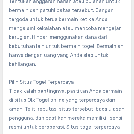
Tentukan anggaran harian atau bulanan untuk
bermain dan patuhi batas tersebut. Jangan
tergoda untuk terus bermain ketika Anda
mengalami kekalahan atau mencoba mengejar
kerugian. Hindari menggunakan dana dari
kebutuhan lain untuk bermain togel. Bermainlah
hanya dengan uang yang Anda siap untuk
kehilangan.
Pilih Situs Togel Terpercaya
Tidak kalah pentingnya, pastikan Anda bermain
di situs Olx Togel online yang terpercaya dan
aman. Teliti reputasi situs tersebut, baca ulasan
pengguna, dan pastikan mereka memiliki lisensi
resmi untuk beroperasi. Situs togel terpercaya