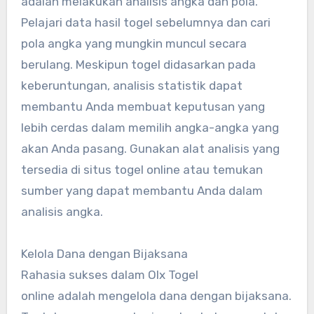
adalah melakukan analisis angka dan pola.
Pelajari data hasil togel sebelumnya dan cari
pola angka yang mungkin muncul secara
berulang. Meskipun togel didasarkan pada
keberuntungan, analisis statistik dapat
membantu Anda membuat keputusan yang
lebih cerdas dalam memilih angka-angka yang
akan Anda pasang. Gunakan alat analisis yang
tersedia di situs togel online atau temukan
sumber yang dapat membantu Anda dalam
analisis angka.
Kelola Dana dengan Bijaksana
Rahasia sukses dalam Olx Togel
online adalah mengelola dana dengan bijaksana.