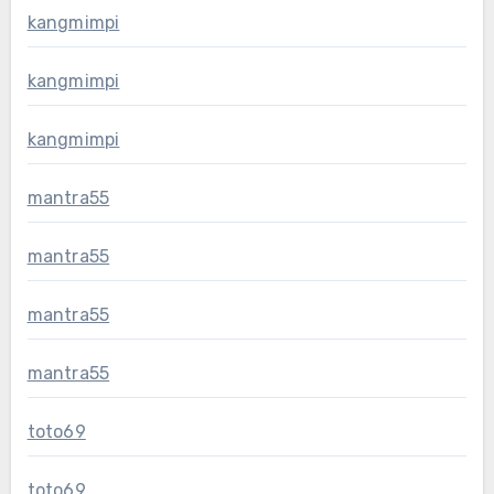
kangmimpi
kangmimpi
kangmimpi
mantra55
mantra55
mantra55
mantra55
toto69
toto69