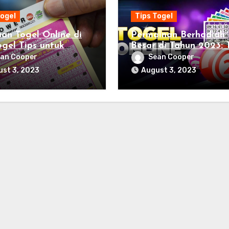
Togel
Tips Togel
an Togel Online di
Permainan Berhadiah
ogel Tips untuk
Besar di Tahun 2023: 
la
Judi Togel Online yan
an Cooper
Sean Cooper
Mendebarkan
st 3, 2023
August 3, 2023