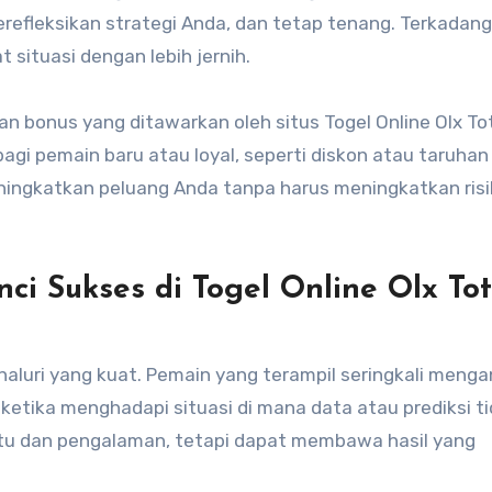
efleksikan strategi Anda, dan tetap tenang. Terkadang
situasi dengan lebih jernih.
an bonus yang ditawarkan oleh situs Togel Online Olx Tot
i pemain baru atau loyal, seperti diskon atau taruhan 
ingkatkan peluang Anda tanpa harus meningkatkan risi
ci Sukses di Togel Online Olx To
 naluri yang kuat. Pemain yang terampil seringkali meng
ketika menghadapi situasi di mana data atau prediksi t
tu dan pengalaman, tetapi dapat membawa hasil yang