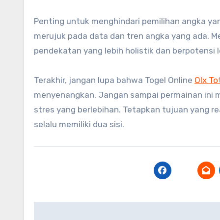
Penting untuk menghindari pemilihan angka yan
merujuk pada data dan tren angka yang ada. 
pendekatan yang lebih holistik dan berpotensi l
Terakhir, jangan lupa bahwa Togel Online
Olx To
menyenangkan. Jangan sampai permainan ini 
stres yang berlebihan. Tetapkan tujuan yang re
selalu memiliki dua sisi.
Post