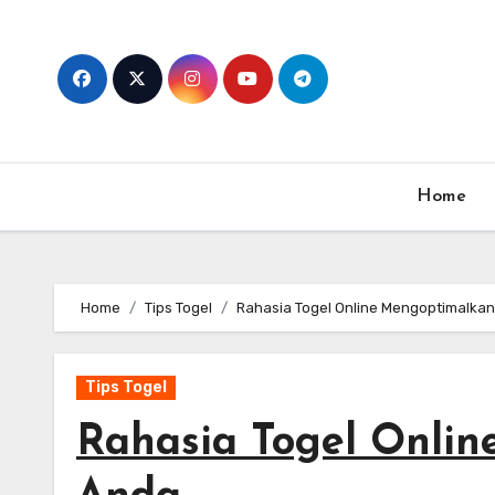
Skip
to
content
Home
Home
Tips Togel
Rahasia Togel Online Mengoptimalka
Tips Togel
Rahasia Togel Onli