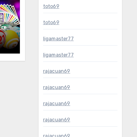
toto69
toto69
Tren
g
ligamaster77
ligamaster77
rajacuan69
rajacuan69
rajacuan69
rajacuan69
rajacuan69