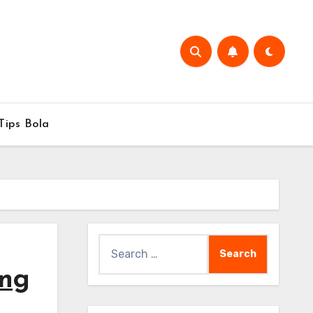
Tips Bola
Search
for:
ang