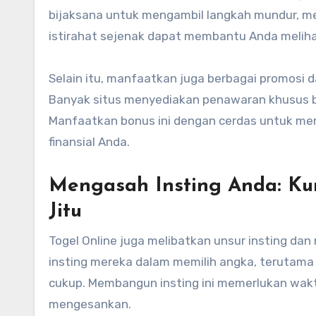
bijaksana untuk mengambil langkah mundur, mer
istirahat sejenak dapat membantu Anda melihat 
Selain itu, manfaatkan juga berbagai promosi d
Banyak situs menyediakan penawaran khusus bag
Manfaatkan bonus ini dengan cerdas untuk men
finansial Anda.
Mengasah Insting Anda: Kun
Jitu
Togel Online juga melibatkan unsur insting dan
insting mereka dalam memilih angka, terutama 
cukup. Membangun insting ini memerlukan wak
mengesankan.